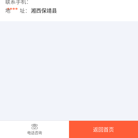
联系手机：
****
地 址：
湘西保靖县
返回首页
电话咨询