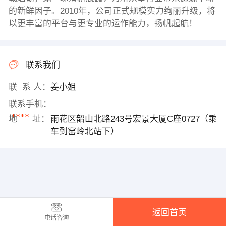
的新鲜因子。2010年，公司正式规模实力绚丽升级，将
以更丰富的平台与更专业的运作能力，扬帆起航！
联系我们
联 系 人：
姜小姐
联系手机：
****
地 址：
雨花区韶山北路243号宏景大厦C座0727（乘
车到窑岭北站下）
返回首页
电话咨询