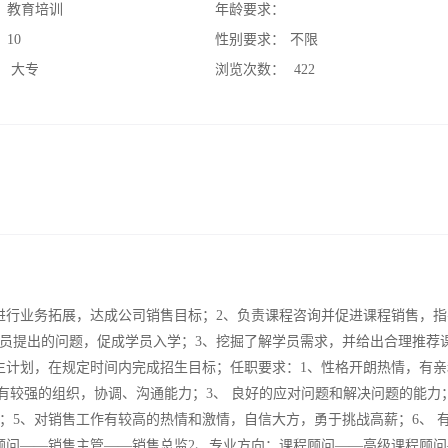
：
教育培训
年龄要求：
：
10
性别要求：
不限
：
大专
浏览次数：
422
进行业务拓展，达成公司销售目标；2、负责课程咨询并促进课程销售，指
员提出的问题，促成学员入学；3、挖掘了解学员需求，并给出合理推荐
生计划，在规定时间内完成招生目标；任职要求：1、性格开朗热情，有亲
有较强的组织，协调、沟通能力；3、 良好的应对问题和解决问题的能力；
；5、对销售工作有较高的热情和激情，自信大方，勇于挑战高薪；6、 
顾问——销售主管——销售总监2、专业方向：课程顾问——高级课程顾问