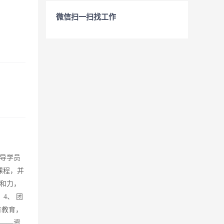
微信扫一扫找工作
导学员
课程，并
和力，
4、 团
有教育，
——资