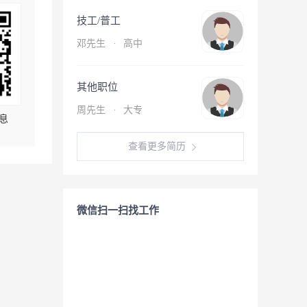
技工/普工
邓先生
·
高中
其他职位
周先生
·
大专
息
查看更多简历
微信扫一扫找工作