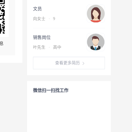
文员
向女士
·
9
销售岗位
息
叶先生
·
高中
查看更多简历
微信扫一扫找工作