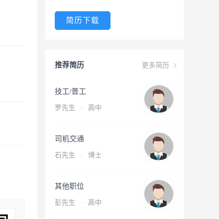
简历下载
推荐简历
更多简历
技工/普工
罗先生
·
高中
司机交通
石先生
·
博士
其他职位
彭先生
·
高中